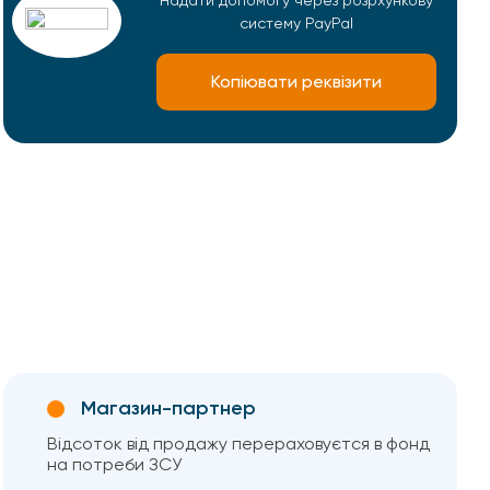
Надати допомогу через розрхункову
систему PayPal
Копіювати реквізити
Магазин-партнер
Відсоток від продажу перераховуєтся в фонд
на потреби ЗСУ