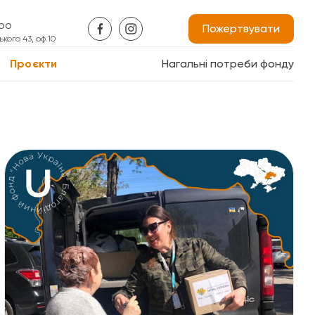
про
Пожертвувати
кого 43, оф.10
Проєкти
Нагальні потреби фонду