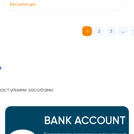
Без категорії
1
2
3
…
У
аступними засобами:
BANK ACCOUNT