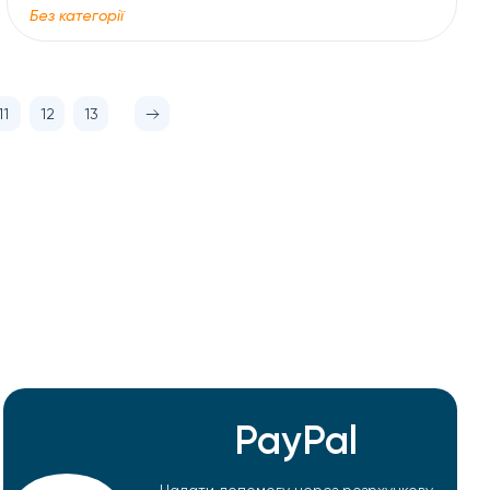
Без категорії
11
12
13
PayPal