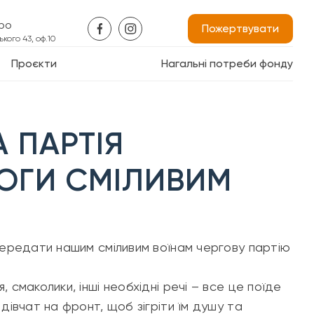
про
Пожертвувати
кого 43, оф.10
Проєкти
Нагальні потреби фонду
 ПАРТІЯ
ОГИ СМІЛИВИМ
передати нашим сміливим воїнам чергову партію
 смаколики, інші необхідні речі – все це поїде
дівчат на фронт, щоб зігріти їм душу та