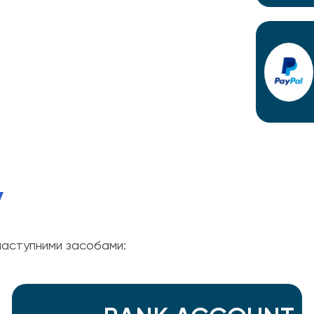
У
аступними засобами: