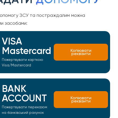
опомогу ЗСУ та постраждалим можна
ми засобами:
VISA
Mastercard
Копіювати
реквізити
Пожертвувати карткою
Visa/Mastercard
BANK
ACCOUNT
Копіювати
реквізити
Пожертвувати переказом
на банківський рахунок