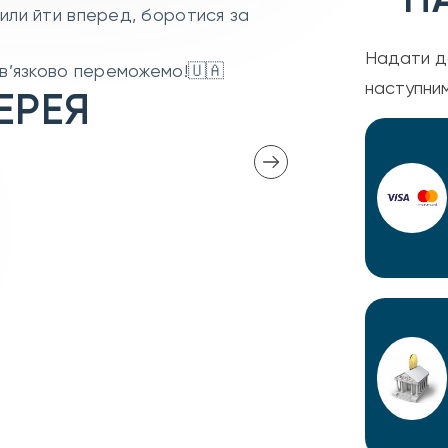
или йти вперед, боротися за
Надати д
ов’язково переможемо!🇺🇦
наступни
ЕРЕЯ