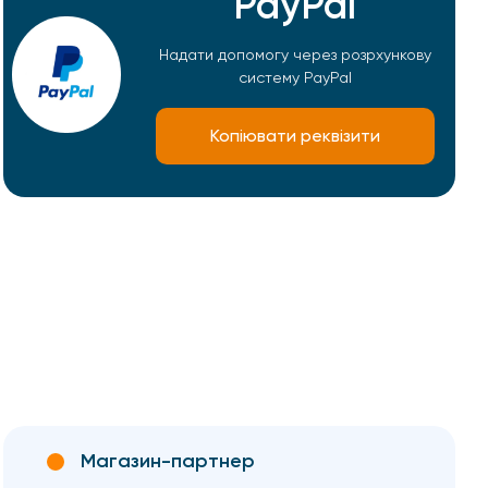
PayPal
Надати допомогу через розрхункову
систему PayPal
Копіювати реквізити
Магазин-партнер