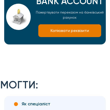
BANK ACCOUNT
Пожертвувати переказом на банківський
рахунок
Копіювати реквізити
МОГТИ:
Як спеціаліст