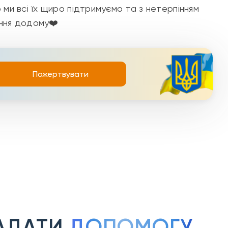
 ми всі їх щиро підтримуємо та з нетерпінням
ння додому❤️
Пожертвувати
АДАТИ
ДОПОМОГУ