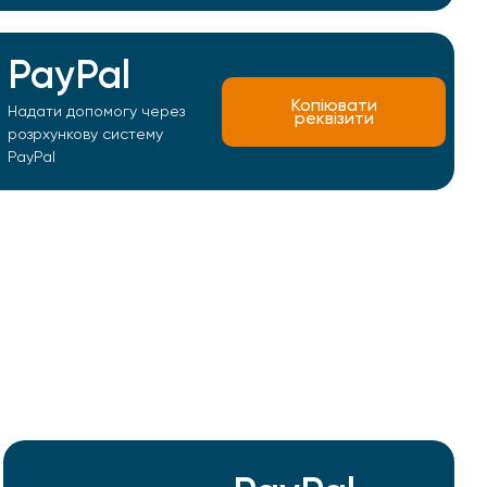
PayPal
Копіювати
Надати допомогу через
реквізити
розрхункову систему
PayPal