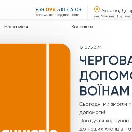
+38
096
310 44 08
Україна, Дні
ifcnewukraine@gmail.com
вул. Михайло Грушевсь
Наша місія
Контакти
12.07.2024
ЧЕРГОВА
ДОПОМ
ВОЇНАМ
Сьогодні ми змогли 
допомоги!
Продукти харчування,
до наших хлопців та 