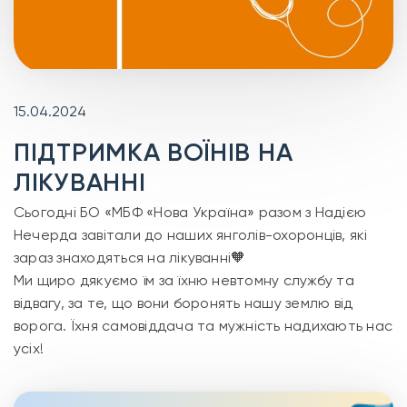
15.04.2024
ПІДТРИМКА ВОЇНІВ НА
ЛІКУВАННІ
Сьогодні БО «МБФ «Нова Україна» разом з Надією
Нечерда завітали до наших янголів-охоронців, які
зараз знаходяться на лікуванні🧡
Ми щиро дякуємо їм за їхню невтомну службу та
відвагу, за те, що вони боронять нашу землю від
ворога. Їхня самовіддача та мужність надихають нас
усіх!