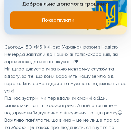
Добровільна допомога грошима:
Пожертвувати
Сьогодні БО «МБФ «Нова Україна» разом з Надією
Нечерда завітали до наших янголів-охоронців, які
зараз знаходяться на лікуванні🧡
Ми щиро дякуємо їм за їхню невтомну службу та
відвагу, за те, що вони боронять нашу землю від
ворога. Їхня самовіддача та мужність надихають нас
усіх!
Під час зустрічі ми передали їм смачні обіди,
смаколики та інші корисні речі. А найголовніше –
подарували їм душевне спілкування та підтримку🤗
Важливо пам’ятати, що війна – це не лише про бої
та зброю. Це також про людяність, співчуття та