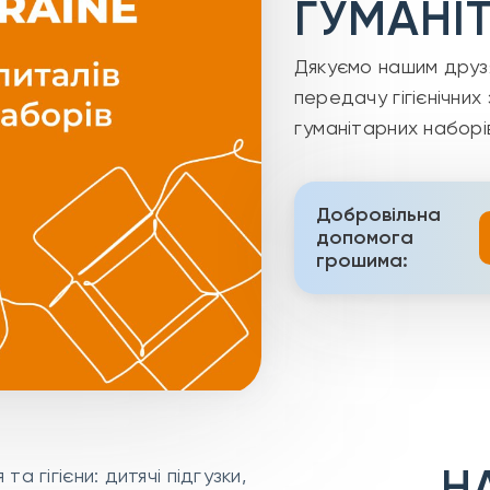
ГУМАНІ
Дякуємо нашим друзям
передачу гігієнічни
гуманітарних наборі
Добровільна
допомога
грошима:
Н
 гігієни: дитячі підгузки,