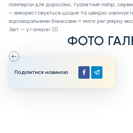
памперси для дорослих, туалетний папір, серве
— використовується щодня та швидко закінчуєть
відповідальними бізнесами = мати регулярну які
Звіт — у галереї 👉🏻
ФОТО ГАЛ
Поділитися новиною