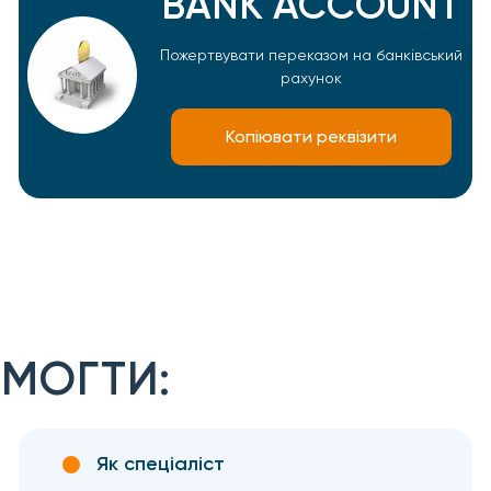
BANK ACCOUNT
Пожертвувати переказом на банківський
рахунок
Копіювати реквізити
МОГТИ:
Як спеціаліст