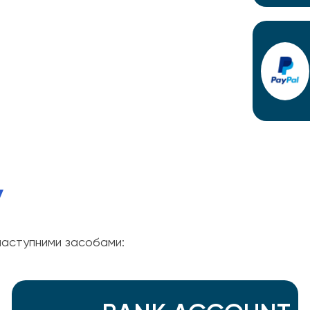
У
аступними засобами: