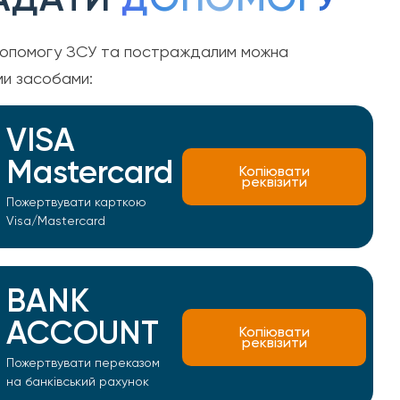
опомогу ЗСУ та постраждалим можна
ми засобами:
VISA
Mastercard
Копіювати
реквізити
Пожертвувати карткою
Visa/Mastercard
BANK
ACCOUNT
Копіювати
реквізити
Пожертвувати переказом
на банківський рахунок