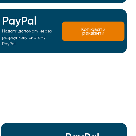
PayPal
Копіювати
Надати допомогу через
реквізити
розрхункову систему
PayPal