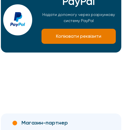
PayPal
Надати допомогу через розрхункову
систему PayPal
Копіювати реквізити
Магазин-партнер