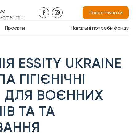
про
Пожертвувати
кого 43, оф.10
Проєкти
Нагальні потреби фонду
Я ESSITY UKRAINE
А ГІГІЄНІЧНІ
 ДЛЯ ВОЄННИХ
ІВ ТА ТА
ВАННЯ