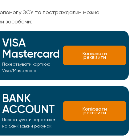
опомогу ЗСУ та постраждалим можна
ми засобами:
VISA
Mastercard
Копіювати
реквізити
Пожертвувати карткою
Visa/Mastercard
BANK
ACCOUNT
Копіювати
реквізити
Пожертвувати переказом
на банківський рахунок