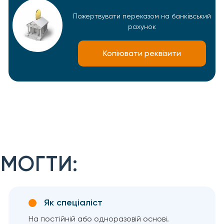
Пожертвувати переказом на банківський
рахунок
Копіювати реквізити
МОГТИ:
Як спеціаліст
На постійній або одноразовій основі.