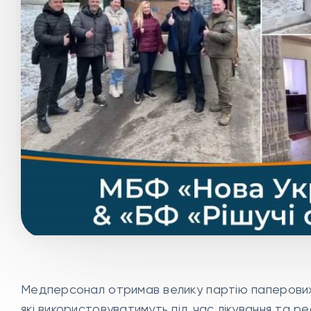
Медперсонал отримав велику партію паперових р
які використовуватимуть під час лікування та реа