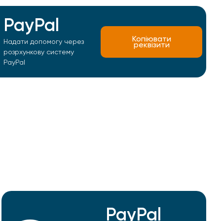
PayPal
Копіювати
Надати допомогу через
реквізити
розрхункову систему
PayPal
PayPal