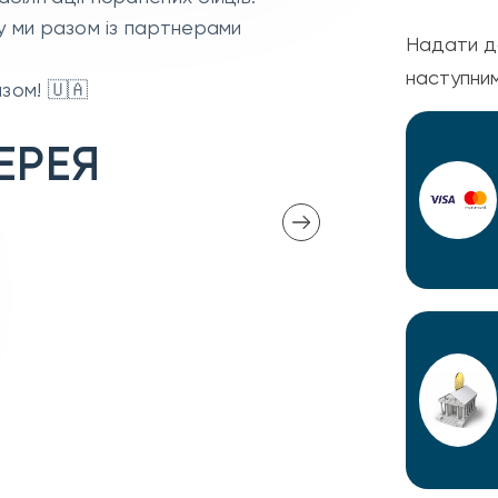
яку ми разом із партнерами
Надати д
наступни
зом! 🇺🇦
ЕРЕЯ