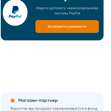
Надати допомогу через розрхункову
систему PayPal
Копіювати реквізити
Магазин-партнер
Відсоток від продажу перераховуєтся в фонд