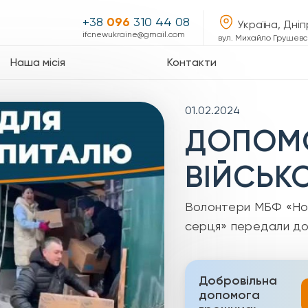
+38
096
310 44 08
Україна, Дні
ifcnewukraine@gmail.com
вул. Михайло Грушевсь
Наша місія
Контакти
01.02.2024
ДОПОМ
ВІЙСЬК
Волонтери МБФ «Нова
серця» передали до
Добровільна
допомога