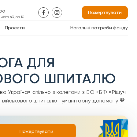
про
Пожертвувати
кого 43, оф.10
Проєкти
Нагальні потреби фонду
ОГА ДЛЯ
ОВОГО ШПИТАЛЮ
 Україна» спільно з колегами з БО «БФ «Рішучі
 військового шпиталю гуманітарну допомогу 🧡
Пожертвувати