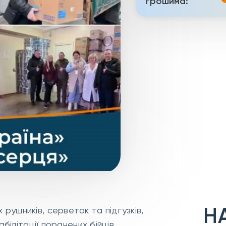
грошима:
Н
ушників, серветок та підгузків,
білітації поранених бійців.